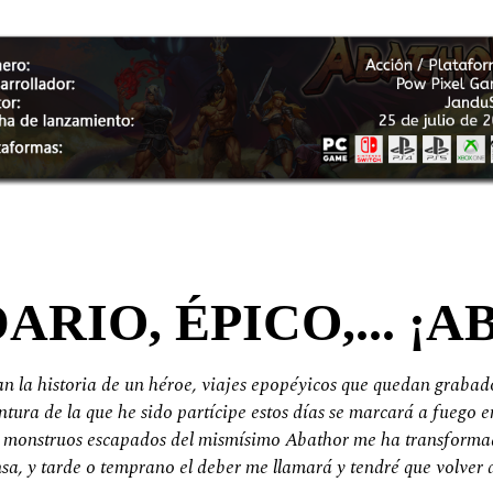
ARIO, ÉPICO,... ¡A
n la historia de un héroe, viajes epopéyicos que quedan grabados
aventura de la que he sido partícipe estos días se marcará a fue
e monstruos escapados del mismísimo Abathor me ha transformad
nsa, y tarde o temprano el deber me llamará y tendré que volver a