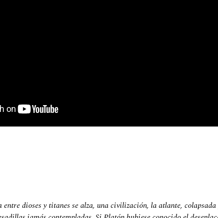
ntre dioses y titanes se alza, una civilización, la atlante, colapsada
sadillas jamás contempladas. Si Platón hubiese conocido el desenlace