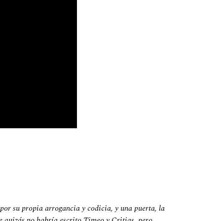
 por su propia arrogancia y codicia, y una puerta, la
 quizás no habría escrito Timeo y Critias, pero