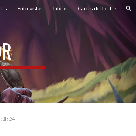
ulos
Entrevistas
Libros
Cartas del Lector
ion
OR
19.08.24