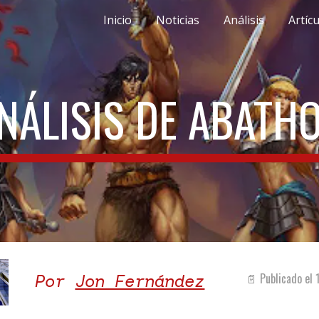
Inicio
Noticias
Análisis
Artíc
ip to main content
Skip to navigat
NÁLISIS DE ABATH
Por
Jon Fernández
📄 Publicado el 