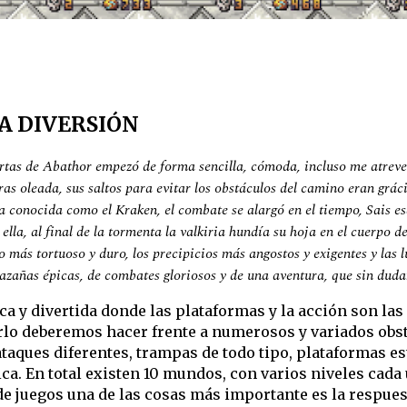
A DIVERSIÓN
rtas de Abathor empezó de forma sencilla, cómoda, incluso me atreverí
ras oleada, sus saltos para evitar los obstáculos del camino eran grá
 conocida como el Kraken, el combate se alargó en el tiempo, Sais es
 ella, al final de la tormenta la valkiria hundía su hoja en el cuerpo 
 más tortuoso y duro, los precipicios más angostos y exigentes y las
 hazañas épicas, de combates gloriosos y de una aventura, que sin duda
ca y divertida donde las plataformas y la acción son las
rarlo deberemos hacer frente a numerosos y variados ob
ques diferentes, trampas de todo tipo, plataformas estát
ca. En total existen 10 mundos, con varios niveles cada 
 de juegos una de las cosas más importante es la respue