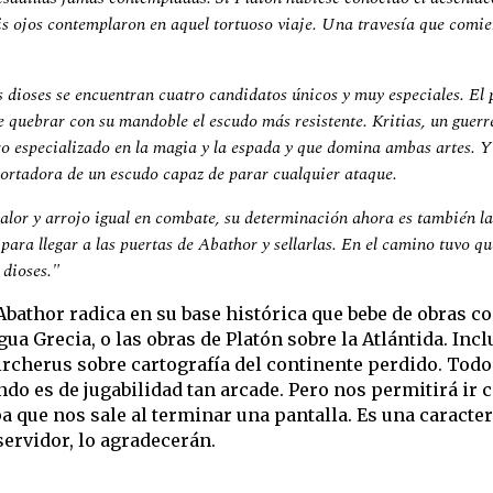
is ojos contemplaron en aquel tortuoso viaje. Una travesía que comien
os dioses se encuentran cuatro candidatos únicos y muy especiales. E
e quebrar con su mandoble el escudo más resistente. Kritias, un guerre
ro especializado en la magia y la espada y que domina ambas artes. Y 
portadora de un escudo capaz de parar cualquier ataque.
lor y arrojo igual en combate, su determinación ahora es también la 
s para llegar a las puertas de Abathor y sellarlas. En el camino tuvo q
 dioses."
bathor radica en su base histórica que bebe de obras co
ua Grecia, o las obras de Platón sobre la Atlántida. Incl
ircherus sobre cartografía del continente perdido. Todo 
ndo es de jugabilidad tan arcade. Pero nos permitirá ir 
 que nos sale al terminar una pantalla. Es una caracter
servidor, lo agradecerán.