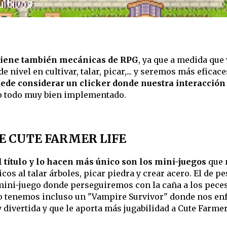
 tiene también mecánicas de RPG
, ya que a medida que
vel en cultivar, talar, picar,... y seremos más eficaces
ede considerar un clicker donde nuestra interacción 
ro todo muy bien implementado.
E CUTE FARMER LIFE
 título y lo hacen más único son los mini-juegos
que 
s al talar árboles, picar piedra y crear acero. El de p
mini-juego donde perseguiremos con la caña a los peces,
go tenemos incluso un "Vampire Survivor" donde nos e
divertida y que le aporta más jugabilidad a Cute Farmer