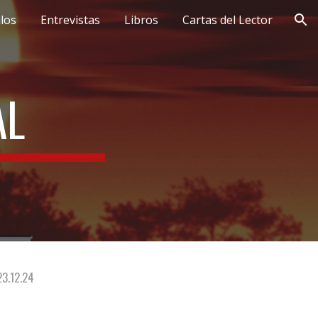
ulos
Entrevistas
Libros
Cartas del Lector
ion
AL
23.12.24