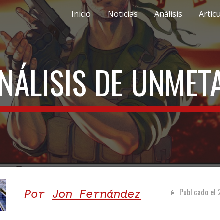
Inicio
Noticias
Análisis
Artíc
ip to main content
Skip to navigat
NÁLISIS DE
UNMET
Por
Jon Fernández
📄 Publicado el 