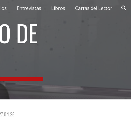
ulos
Entrevistas
Libros
Cartas del Lector
ion
O DE
2
7
.0
4
.26