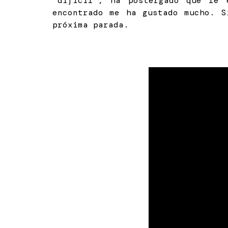
"difícil", ha postergado que le 
encontrado me ha gustado mucho. S
próxima parada.