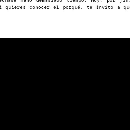
echase mano demasiado tiempo. Hoy, por fi
i quieres conocer el porqué, te invito a q