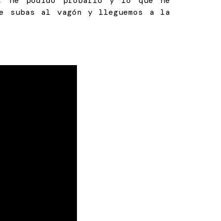
n, he podido probarlo y lo que he
ue subas al vagón y lleguemos a la