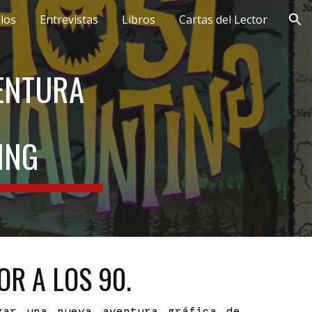
ulos
Entrevistas
Libros
Cartas del Lector
ion
ENTURA
ING
OR A LOS 90.
zar una nueva aventura gráfica de