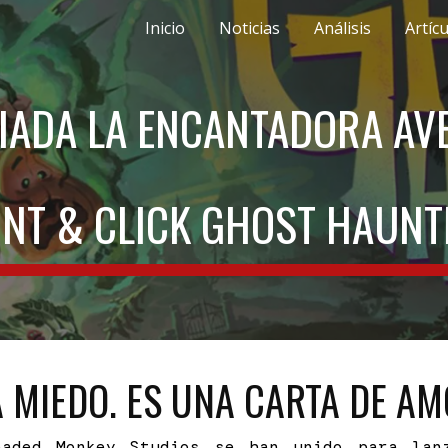
Inicio
Noticias
Análisis
Artíc
ip to main content
Skip to navigat
IADA LA ENCANTADORA AV
INT & CLICK GHOST HAUNT
A MIEDO. ES UNA CARTA DE AM
eaded Monkey Studios se han unido para lan