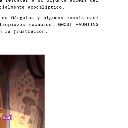
a rescatar a su difunta abuela del
cialmente apocalíptico.
 de Gárgolas y algunos zombis casi
tropiezos macabros. GHOST HAUNTING
n la frustración.