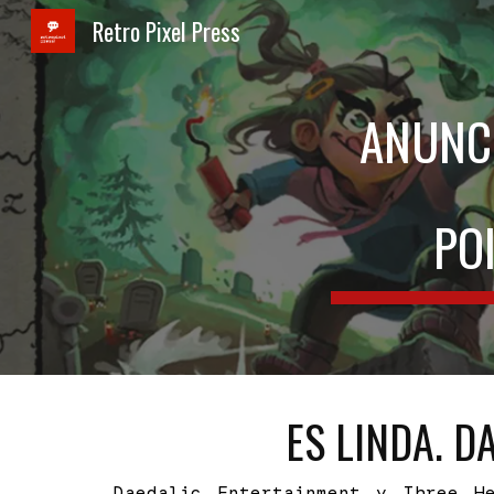
Retro Pixel Press
Sk
ANUNC
PO
ES LINDA. D
Daedalic Entertainment y Three H