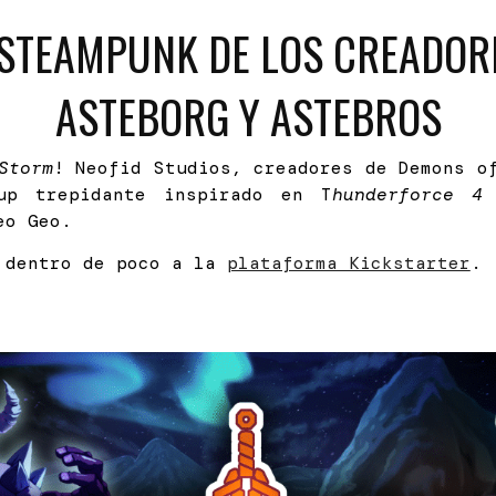
 STEAMPUNK DE LOS CREADOR
ASTEBORG Y ASTEBROS
Storm
! Neofid Studios, creadores de Demons o
up trepidante inspirado en T
hunderforce 4
eo Geo.
á dentro de poco a la
plataforma Kickstarter
.