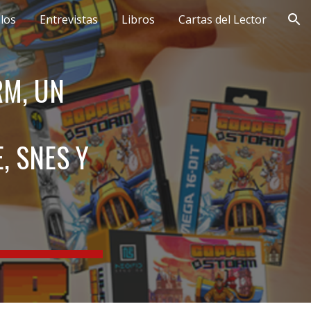
ulos
Entrevistas
Libros
Cartas del Lector
ion
RM, UN
, SNES Y