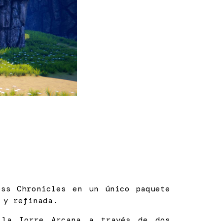
ess Chronicles en un único paquete
 y refinada.
 la Torre Arcana a través de dos