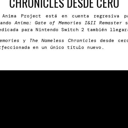
CHRONICLES DESDE CERO
l Anima Project está en cuenta regresiva p
uando
Anima: Gate of Memories I&II Remaster
se
edicada para Nintendo Switch 2 también llegar
emories
y
The Nameless Chronicles
desde cero
rfeccionada en un único título nuevo.