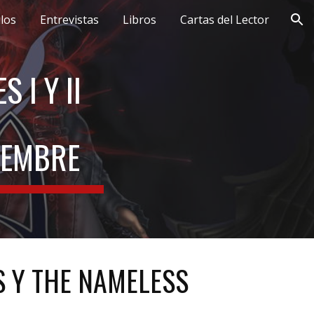
ulos
Entrevistas
Libros
Cartas del Lector
ion
 I Y II
IEMBRE
 Y THE NAMELESS