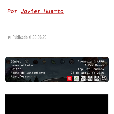
Por
Javier Huerta
📄 Publicado el
30
.0
6
.26