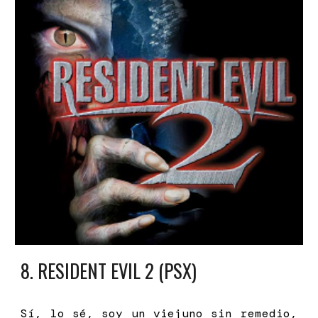
8
. RESIDENT EVIL 2 (P
SX)
Sí, lo sé, soy un viejuno sin remedio,