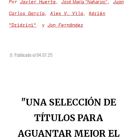
sé María "Naharsio"
Por
Javier Huerta
,
Jo
,
Juan
Carlos García
,
Alex V. Vila
,
Adrián
"Dridrini"
y
Jon Fernández
📄 Publicado el
04
.0
7
.2
5
"
UNA SELECCIÓN DE
TÍTULOS
PARA
AGUANTAR MEJOR EL