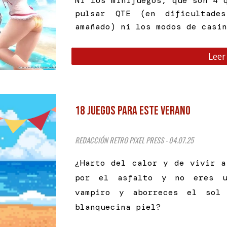
Ni los minijuegos, que son 4 
pulsar QTE (en dificultade
amañado) ni los modos de casi
Leer
18 juegos para este verano
REDACCIÓN RETRO PIXEL PRESS - 04.07.25
¿Harto del calor y de vivir a
por el asfalto y no eres u
vampiro y aborreces el sol
blanquecina piel?