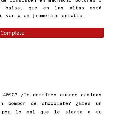
que consisten en machacar botones o
s bajas, que en las altas está
no van a un framerate estable.
 Completo
 40ºC? ¿Te derrites cuando caminas
n bombón de chocolate? ¿Eres un
 por lo mal que le sienta a tu