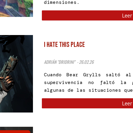
dimensiones.
Leer
I HATE THIS PLACE
ADRIÁN "DRIDRINI" - 26.02.26
Cuando Bear Grylls saltó al
supervivencia no faltó la 
algunas de las situaciones qu
Leer